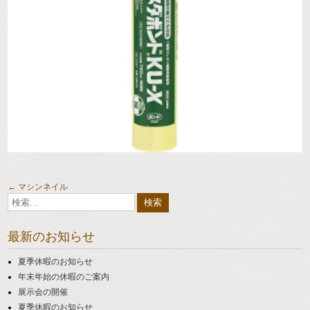
投
←
マシンネイル
稿
最新のお知らせ
ナ
ビ
夏季休暇のお知らせ
年末年始の休暇のご案内
ゲ
展示会の開催
ー
夏季休暇のお知らせ